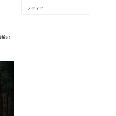
メディア
鞭撻の