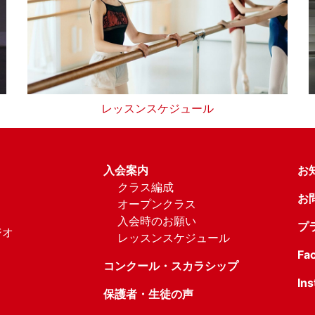
レッスンスケジュール
入会案内
お
クラス編成
お
オープンクラス
入会時のお願い
プ
ジオ
レッスンスケジュール
Fa
コンクール・スカラシップ
In
保護者・生徒の声