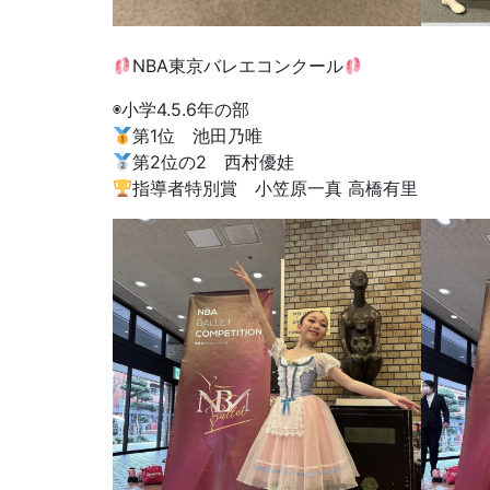
NBA東京バレエコンクール
◉小学4.5.6年の部
第1位 池田乃唯
第2位の2 西村優娃
指導者特別賞 小笠原一真 高橋有里