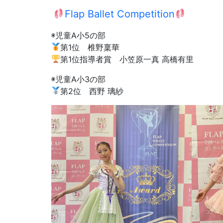
Flap Ballet Competition
◉児童A小5の部
第1位 椎野稟華
第1位指導者賞 小笠原一真 高橋有里
◉児童A小3の部
第2位 西野 璃紗