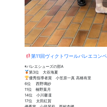
第11回ヴィクトワールバレエコンペ
◉バレエシューズの部A
第3位 大谷海夏
優秀指導者賞 小笠原一真 高橋有里
6位 西野璃紗
11位 楠野葉月
14位 小川馨凜
17位 太田紅賀
優秀賞 山登琴莉 西村杏梛