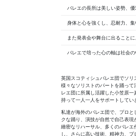
バレエの長所は美しい姿勢、優
身体と心を強くし、忍耐力、集
また発表会や舞台に出ることに
バレエで培った心の軸は社会の
英国スコティシュバレエ団でソリ
様々なソリストのパートを踊って
レエ団に所属し活躍した小笠原一
持って一人一人をサポートしてい
私達が海外のバレエ団で、プロと
クな踊り、演技が自然で自己表現
緻密なリハーサル、多くのバレエ
し、さらに高い技術、精神力、プ