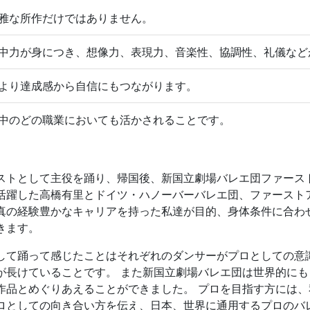
雅な所作だけではありません。
中力が身につき、想像力、表現力、音楽性、協調性、礼儀など
より達成感から自信にもつながります。
中のどの職業においても活かされることです。
ストとして主役を踊り、帰国後、新国立劇場バレエ団ファース
活躍した高橋有里とドイツ・ハノーバーバレエ団、ファースト
真の経験豊かなキャリアを持った私達が目的、身体条件に合わ
きます。
して踊って感じたことはそれぞれのダンサーがプロとしての意
が長けていることです。 また新国立劇場バレエ団は世界的に
作品とめぐりあえることができました。 プロを目指す方には
ロとしての向き合い方を伝え、日本、世界に通用するプロのバ