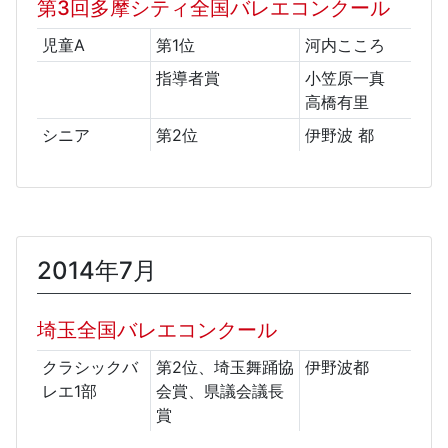
第3回多摩シティ全国バレエコンクール
児童A
第1位
河内こころ
指導者賞
小笠原一真
高橋有里
シニア
第2位
伊野波 都
2014年7月
埼玉全国バレエコンクール
クラシックバ
第2位、埼玉舞踊協
伊野波都
レエ1部
会賞、県議会議長
賞