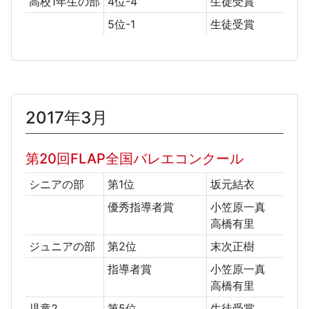
高校1年生の部
4位-4
生徒受賞
5位-1
生徒受賞
2017年3月
第20回FLAP全国バレエコンクール
シニアの部
第1位
坂元結衣
優秀指導者賞
小笠原一真
高橋有里
ジュニアの部
第2位
末次正樹
指導者賞
小笠原一真
高橋有里
児童2
第5位
生徒受賞